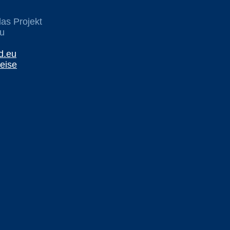
das Projekt
u
d.eu
eise